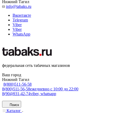
Нижний Тагил
info@tabaks.ru
Вконтакте
Telegram
Viber
Viber
WhatsApp
федеральная сеть табачных магазинов
Ваш город
Нижний Тагил
8(800)511-56-58
8(800)511-56-58
ежедневно с 10:00 до 22:00
8(904)931-42-74
viber, whatsapp
Поиск
Каталог