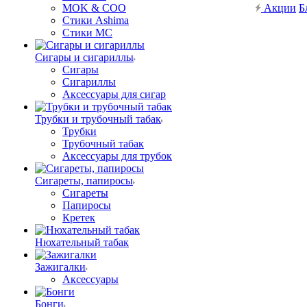
MOK & COO
Акции
Б
Стики Ashima
Стики MC
Сигары и сигариллы
Сигары
Сигариллы
Аксессуары для сигар
Трубки и трубочный табак
Трубки
Трубочный табак
Аксессуары для трубок
Сигареты, папиросы
Сигареты
Папиросы
Кретек
Нюхательный табак
Зажигалки
Аксессуары
Бонги