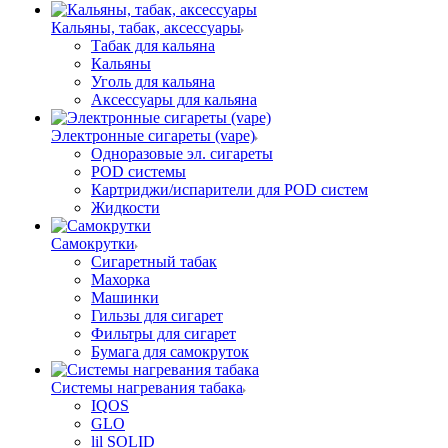
Кальяны, табак, аксессуары
Табак для кальяна
Кальяны
Уголь для кальяна
Аксессуары для кальяна
Электронные сигареты (vape)
Одноразовые эл. сигареты
POD системы
Картриджи/испарители для POD систем
Жидкости
Самокрутки
Сигаретный табак
Махорка
Машинки
Гильзы для сигарет
Фильтры для сигарет
Бумага для самокруток
Системы нагревания табака
IQOS
GLO
lil SOLID