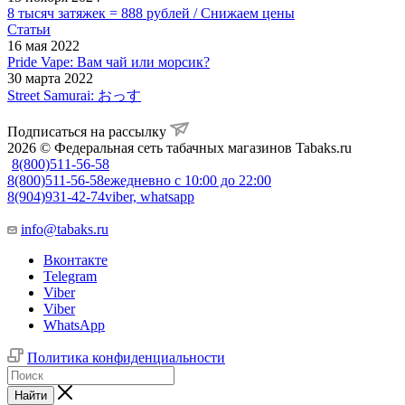
8 тысяч затяжек = 888 рублей / Снижаем цены
Статьи
16 мая 2022
Pride Vape: Вам чай или морсик?
30 марта 2022
Street Samurai: おっす
Подписаться на рассылку
2026 © Федеральная сеть табачных магазинов Tabaks.ru
8(800)511-56-58
8(800)511-56-58
ежедневно с 10:00 до 22:00
8(904)931-42-74
viber, whatsapp
info@tabaks.ru
Вконтакте
Telegram
Viber
Viber
WhatsApp
Политика конфиденциальности
Найти