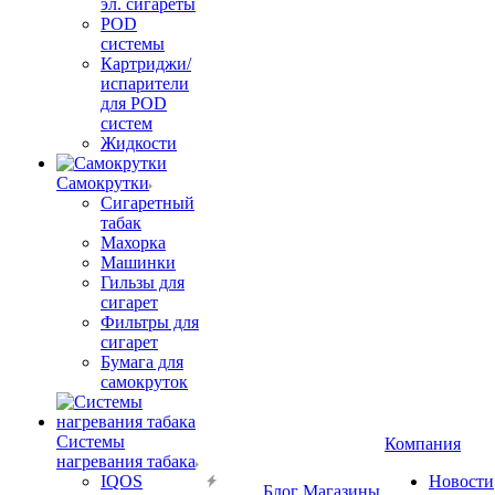
эл. сигареты
POD
системы
Картриджи/
испарители
для POD
систем
Жидкости
Самокрутки
Сигаретный
табак
Махорка
Машинки
Гильзы для
сигарет
Фильтры для
сигарет
Бумага для
самокруток
Системы
Компания
нагревания табака
IQOS
Новости
Блог
Магазины