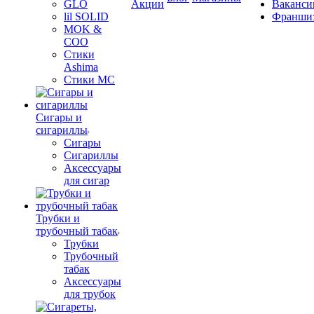
GLO
Акции
Ваканси
lil SOLID
Франши
MOK &
COO
Стики
Ashima
Стики MC
Сигары и
сигариллы
Сигары
Сигариллы
Аксессуары
для сигар
Трубки и
трубочный табак
Трубки
Трубочный
табак
Аксессуары
для трубок